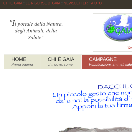
::
CHI E' GAIA
::
LE RISORSE DI GAIA
::
NEWSLETTER
::
AIUTO
"I
l portale della Natura,
degli Animali, della
Salute"
Ven
HOME
CHI È GAIA
CAMPAGNE
Prima pagina
chi, dove, come
Pubblicazioni, animali salu