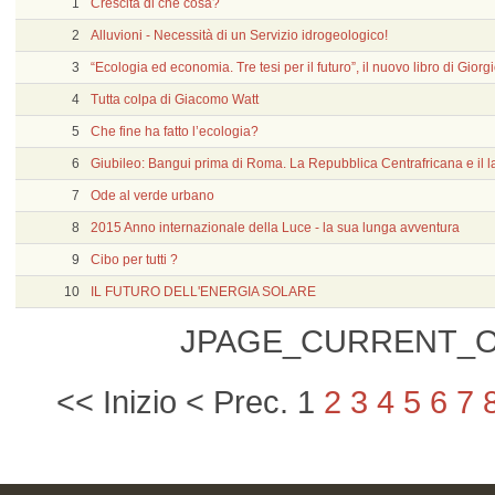
1
Crescita di che cosa?
2
Alluvioni - Necessità di un Servizio idrogeologico!
3
“Ecologia ed economia. Tre tesi per il futuro”, il nuovo libro di Gior
4
Tutta colpa di Giacomo Watt
5
Che fine ha fatto l’ecologia?
6
Giubileo: Bangui prima di Roma. La Repubblica Centrafricana e il
7
Ode al verde urbano
8
2015 Anno internazionale della Luce - la sua lunga avventura
9
Cibo per tutti ?
10
IL FUTURO DELL'ENERGIA SOLARE
JPAGE_CURRENT_O
<<
Inizio
<
Prec.
1
2
3
4
5
6
7