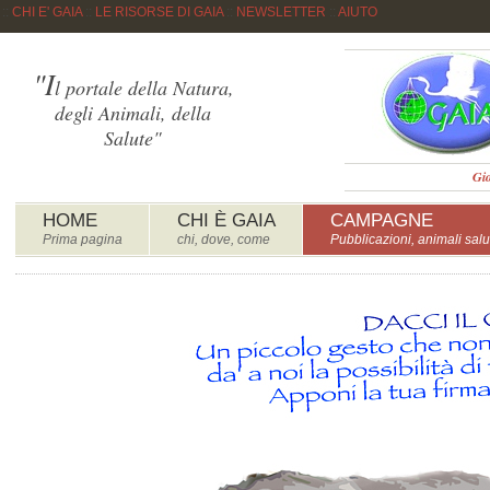
::
CHI E' GAIA
::
LE RISORSE DI GAIA
::
NEWSLETTER
::
AIUTO
"I
l portale della Natura,
degli Animali, della
Salute"
Gio
HOME
CHI È GAIA
CAMPAGNE
Prima pagina
chi, dove, come
Pubblicazioni, animali salu