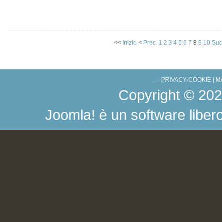
<<
Inizio
<
Prec.
1
2
3
4
5
6
7
8
9
10
Suc
__
PRIVACY-COOKIE
|
M
Copyright © 2026 .
Joomla!
è un software libero