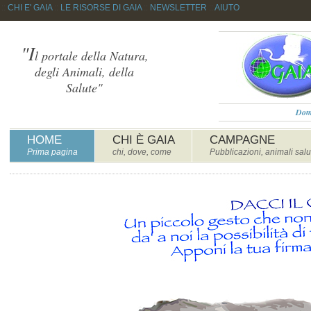
::
CHI E' GAIA
::
LE RISORSE DI GAIA
::
NEWSLETTER
::
AIUTO
"I
l portale della Natura,
degli Animali, della
Salute"
Dome
HOME
CHI È GAIA
CAMPAGNE
Prima pagina
chi, dove, come
Pubblicazioni, animali salu