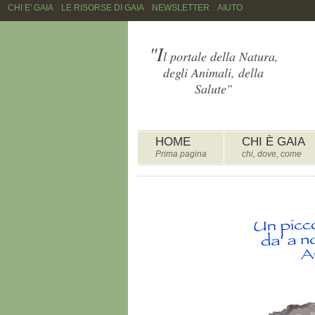
::
CHI E' GAIA
::
LE RISORSE DI GAIA
::
NEWSLETTER
::
AIUTO
"I
l portale della Natura,
degli Animali, della
Salute"
HOME
CHI È GAIA
Prima pagina
chi, dove, come