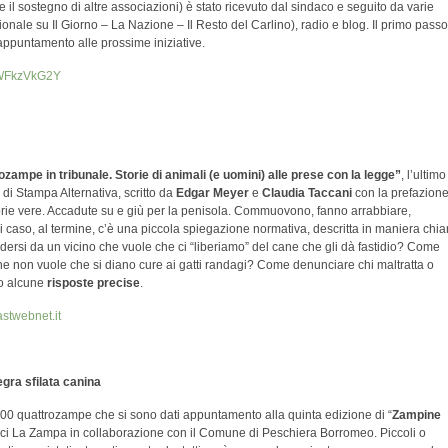
 (e il sostegno di altre associazioni) è stato ricevuto dal sindaco e seguito da varie
zionale su Il Giorno – La Nazione – Il Resto del Carlino), radio e blog. Il primo passo
ppuntamento alle prossime iniziative.
hWFkzVkG2Y
zampe in tribunale. Storie di animali (e uomini) alle prese con la legge”
, l’ultimo
a di Stampa Alternativa, scritto da
Edgar Meyer
e
Claudia Taccani
con la prefazion
torie vere. Accadute su e giù per la penisola. Commuovono, fanno arrabbiare,
i caso, al termine, c’è una piccola spiegazione normativa, descritta in maniera chia
ersi da un vicino che vuole che ci “liberiamo” del cane che gli dà fastidio? Come
he non vuole che si diano cure ai gatti randagi? Come denunciare chi maltratta o
no alcune
risposte precise
.
stwebnet.it
gra sfilata canina
100 quattrozampe che si sono dati appuntamento alla quinta edizione di “
Zampine
ci La Zampa in collaborazione con il Comune di Peschiera Borromeo. Piccoli o