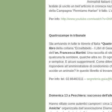
Animalisti Italiani
testate (è uscito un bell’articolo in cronaca na
della Campagna “Fermiamo Harlan” è fatto. L’a
Per info:
http://www.youtube.com/watch?v=0
Quattrozampe in tribunale
Sta arrivando in tutte le librerie d’Italia
“Quattro
libro
della collana “Ecoalfabeto - I Libri di Gai
dell’
on. Francesca Martini
. Una raccolta di s
qualcuna fa sorridere, qualche altra no. Di ogn
e semplice. E alcuni suggerimenti. Come difend
rispondere all’amministratore di condominio c
uccide un animale? In questo libretto si trova
Per info: tel. 02.86463111 –
segreteria.gaia@fa
Domenica 13 a Peschiera: successo dell’alle
Hanno sfilato come autentici campioni i circa 
Amiche
” organizzata dall’associazione Diamo