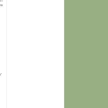
 i
una
a”