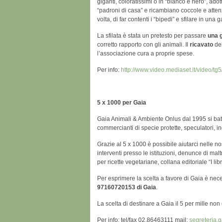
giganti, coloratissimi o in “bianco e nero”, ado
“padroni di casa” e ricambiano coccole e attenz
volta, di far contenti i “bipedi” e sfilare in 
La sfilata è stata un pretesto per passare
una g
corretto rapporto con gli animali. Il
ricavato
del
l’associazione cura a proprie spese.
Per info:
http://www.video.mediaset.it/video/tg
5 x 1000 per Gaia
Gaia Animali & Ambiente Onlus dal 1995 si batt
commercianti di specie protette, speculatori, in
Grazie al 5 x 1000 è possibile aiutarci nelle nos
interventi presso le istituzioni, denunce di malt
per ricette vegetariane, collana editoriale “I libri
Per esprimere la scelta a favore di Gaia è nec
97160720153 di Gaia
.
La scelta di destinare a Gaia il 5 per mille no
Per info: tel/fax 02.86463111 mail:
segreteria.