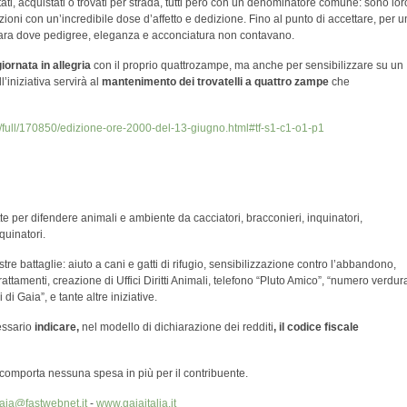
ttati, acquistati o trovati per strada, tutti però con un denominatore comune: sono loro
ioni con un’incredibile dose d’affetto e dedizione. Fino al punto di accettare, per 
una gara dove pedigree, eleganza e acconciatura non contavano.
iornata in allegria
con il proprio quattrozampe, ma anche per sensibilizzare su un
l’iniziativa servirà al
mantenimento dei trovatelli a quattro zampe
che
5/full/170850/edizione-ore-2000-del-13-giugno.html#tf-s1-c1-o1-p1
e per difendere animali e ambiente da cacciatori, bracconieri, inquinatori,
quinatori.
tre battaglie: aiuto a cani e gatti di rifugio, sensibilizzazione contro l’abbandono,
rattamenti, creazione di Uffici Diritti Animali, telefono “Pluto Amico”, “numero verdur
 di Gaia”, e tante altre iniziative.
essario
indicare,
nel modello di dichiarazione dei redditi
, il codice fiscale
n comporta nessuna spesa in più per il contribuente.
gaia@fastwebnet.it
-
www.gaiaitalia.it