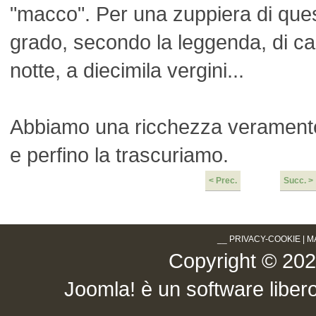
"macco". Per una zuppiera di ques
grado, secondo la leggenda, di cam
notte, a diecimila vergini...
Abbiamo una ricchezza veramente u
e perfino la trascuriamo.
< Prec.
Succ. >
__
PRIVACY-COOKIE
|
M
Copyright © 2026 .
Joomla!
è un software libero