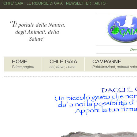
::
CHI E' GAIA
::
LE RISORSE DI GAIA
::
NEWSLETTER
::
AIUTO
"I
l portale della Natura,
degli Animali, della
Salute"
Dome
HOME
CHI È GAIA
CAMPAGNE
Prima pagina
chi, dove, come
Pubblicazioni, animali salu