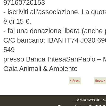
97160720153
- iscriviti all'associazione. La qu
è di 15 €.
- fai una donazione libera (anche 
C/C bancario: IBAN IT74 J030 6
549
presso Banca IntesaSanPaolo – Mi
Gaia Animali & Ambiente
< Prec.
Succ. >
__
PRIVACY-COOKIE
|
M