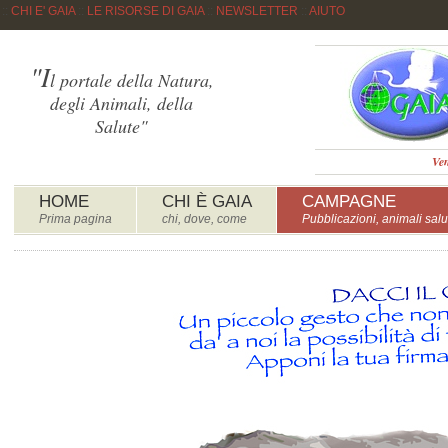
::
CHI E' GAIA
::
LE RISORSE DI GAIA
::
NEWSLETTER
::
AIUTO
"I
l portale della Natura,
degli Animali, della
Salute"
Ven
HOME
CHI È GAIA
CAMPAGNE
Prima pagina
chi, dove, come
Pubblicazioni, animali salu