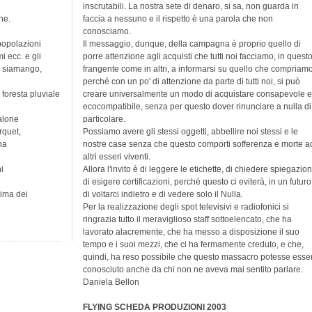
inscrutabili. La nostra sete di denaro, si sa, non guarda in
ne.
faccia a nessuno e il rispetto è una parola che non
conosciamo.
popolazioni
Il messaggio, dunque, della campagna è proprio quello di
i ecc. e gli
porre attenzione agli acquisti che tutti noi facciamo, in quest
, siamango,
frangente come in altri, a informarsi su quello che compriamo
perché con un po' di attenzione da parte di tutti noi, si può
foresta pluviale
creare universalmente un modo di acquistare consapevole e
ecocompatibile, senza per questo dover rinunciare a nulla di
salone
particolare.
rquet,
Possiamo avere gli stessi oggetti, abbellire noi stessi e le
na
nostre case senza che questo comporti sofferenza e morte a
altri esseri viventi.
i
Allora l'invito è di leggere le etichette, di chiedere spiegazion
di esigere certificazioni, perché questo ci eviterà, in un futuro
nima dei
di voltarci indietro e di vedere solo il Nulla.
Per la realizzazione degli spot televisivi e radiofonici si
ringrazia tutto il meraviglioso staff sottoelencato, che ha
lavorato alacremente, che ha messo a disposizione il suo
tempo e i suoi mezzi, che ci ha fermamente creduto, e che,
quindi, ha reso possibile che questo massacro potesse esse
conosciuto anche da chi non ne aveva mai sentito parlare.
Daniela Bellon
FLYING SCHEDA PRODUZIONI 2003