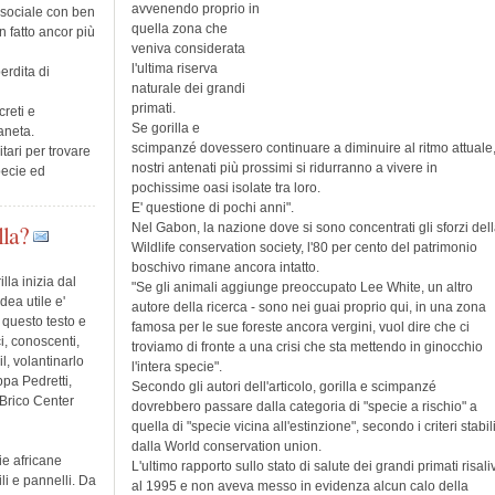
avvenendo proprio in
o sociale con ben
quella zona che
n fatto ancor più
veniva considerata
l'ultima riserva
erdita di
naturale dei grandi
primati.
reti e
Se gorilla e
aneta.
scimpanzé dovessero continuare a diminuire al ritmo attuale,
tari per trovare
nostri antenati più prossimi si ridurranno a vivere in
pecie ed
pochissime oasi isolate tra loro.
E' questione di pochi anni".
lla?
Nel Gabon, la nazione dove si sono concentrati gli sforzi del
Wildlife conservation society, l'80 per cento del patrimonio
boschivo rimane ancora intatto.
lla inizia dal
"Se gli animali aggiunge preoccupato Lee White, un altro
dea utile e'
autore della ricerca - sono nei guai proprio qui, in una zona
 questo testo e
famosa per le sue foreste ancora vergini, vuol dire che ci
ci, conoscenti,
troviamo di fronte a una crisi che sta mettendo in ginocchio
l, volantinarlo
l'intera specie".
ppa Pedretti,
Secondo gli autori dell'articolo, gorilla e scimpanzé
 Brico Center
dovrebbero passare dalla categoria di "specie a rischio" a
quella di "specie vicina all'estinzione", secondo i criteri stabili
dalla World conservation union.
ie africane
L'ultimo rapporto sullo stato di salute dei grandi primati risali
li e pannelli. Da
al 1995 e non aveva messo in evidenza alcun calo della