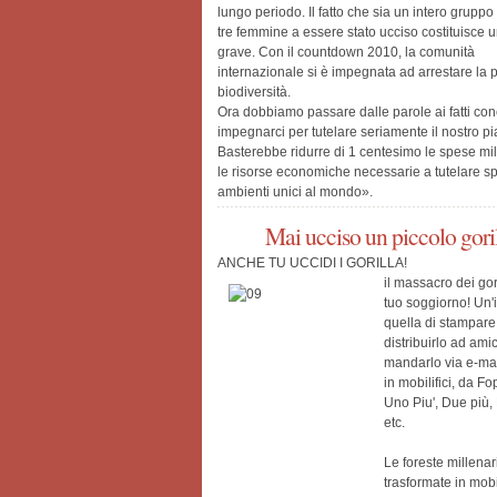
lungo periodo. Il fatto che sia un intero grupp
tre femmine a essere stato ucciso costituisce u
grave. Con il countdown 2010, la comunità
internazionale si è impegnata ad arrestare la p
biodiversità.
Ora dobbiamo passare dalle parole ai fatti conc
impegnarci per tutelare seriamente il nostro pi
Basterebbe ridurre di 1 centesimo le spese mili
le risorse economiche necessarie a tutelare s
ambienti unici al mondo».
Mai ucciso un piccolo gori
ANCHE TU UCCIDI I GORILLA!
il massacro dei gori
tuo soggiorno! Un'i
quella di stampare
distribuirlo ad ami
mandarlo via e-mai
in mobilifici, da Fo
Uno Piu', Due più,
etc.
Le foreste millenar
trasformate in mobi