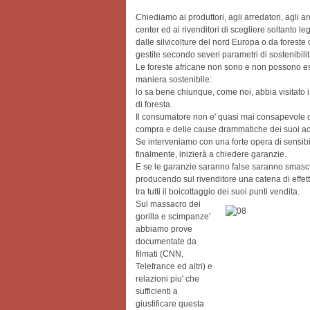
Chiediamo ai produttori, agli arredatori, agli arch
center ed ai rivenditori di scegliere soltanto le
dalle silvicolture del nord Europa o da foreste c
gestite secondo severi parametri di sostenibili
Le foreste africane non sono e non possono es
maniera sostenibile:
lo sa bene chiunque, come noi, abbia visitato i
di foresta.
Il consumatore non e' quasi mai consapevole d
compra e delle cause drammatiche dei suoi acq
Se interveniamo con una forte opera di sensibi
finalmente, inizierà a chiedere garanzie.
E se le garanzie saranno false saranno smasc
producendo sul rivenditore una catena di effetti
tra tutti il boicottaggio dei suoi punti vendita.
Sul massacro dei
gorilla e scimpanze'
abbiamo prove
documentate da
filmati (CNN,
Telefrance ed altri) e
relazioni piu' che
sufficienti a
giustificare questa