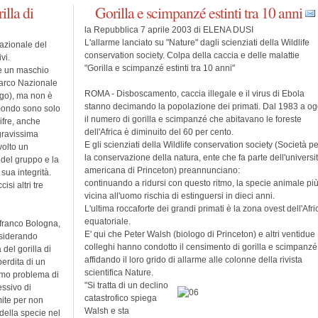
illa di
Gorilla e scimpanzé estinti tra 10 anni
la Repubblica 7 aprile 2003 di ELENA DUSI
L'allarme lanciato su "Nature" dagli scienziati della Wildlife
Nazionale del
conservation society. Colpa della caccia e delle malattie
vi.
"Gorilla e scimpanzé estinti tra 10 anni"
 e un maschio
 Parco Nazionale
ROMA - Disboscamento, caccia illegale e il virus di Ebola
go), ma non è
stanno decimando la popolazione dei primati. Dal 1983 a og
 mondo sono solo
il numero di gorilla e scimpanzé che abitavano le foreste
ifre, anche
dell'Africa è diminuito del 60 per cento.
 gravissima
E gli scienziati della Wildlife conservation society (Società pe
volto un
la conservazione della natura, ente che fa parte dell'universi
 del gruppo e la
americana di Princeton) preannunciano:
sua integrità.
continuando a ridursi con questo ritmo, la specie animale pi
isi altri tre
vicina all'uomo rischia di estinguersi in dieci anni.
L'ultima roccaforte dei grandi primati è la zona ovest dell'Afri
equatoriale.
nfranco Bologna,
E' qui che Peter Walsh (biologo di Princeton) e altri ventidue
nsiderando
colleghi hanno condotto il censimento di gorilla e scimpanzé
 del gorilla di
affidando il loro grido di allarme alle colonne della rivista
erdita di un
scientifica Nature.
imo problema di
"Si tratta di un declino
ssivo di
catastrofico spiega
mite per non
Walsh e sta
della specie nel