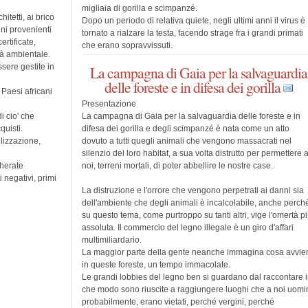
migliaia di gorilla e scimpanzé.
itetti, ai brico
Dopo un periodo di relativa quiete, negli ultimi anni il virus è
gni provenienti
tornato a rialzare la testa, facendo strage fra i grandi primati
ertificate,
che erano sopravvissuti.
tà ambientale.
sere gestite in
La campagna di Gaia per la salvaguardia
delle foreste e in difesa dei gorilla
 Paesi africani
Presentazione
i cio' che
La campagna di Gaia per la salvaguardia delle foreste e in
uisti.
difesa dei gorilla e degli scimpanzé è nata come un atto
lizzazione,
dovuto a tutti quegli animali che vengono massacrati nel
silenzio del loro habitat, a sua volta distrutto per permettere 
herate
noi, terreni mortali, di poter abbellire le nostre case.
 negativi, primi
La distruzione e l'orrore che vengono perpetrati ai danni sia
dell'ambiente che degli animali è incalcolabile, anche perch
su questo tema, come purtroppo su tanti altri, vige l'omertà p
assoluta. Il commercio del legno illegale è un giro d'affari
multimiliardario.
La maggior parte della gente neanche immagina cosa avvie
in queste foreste, un tempo immacolate.
Le grandi lobbies del legno ben si guardano dal raccontare 
che modo sono riuscite a raggiungere luoghi che a noi uomin
probabilmente, erano vietati, perché vergini, perché