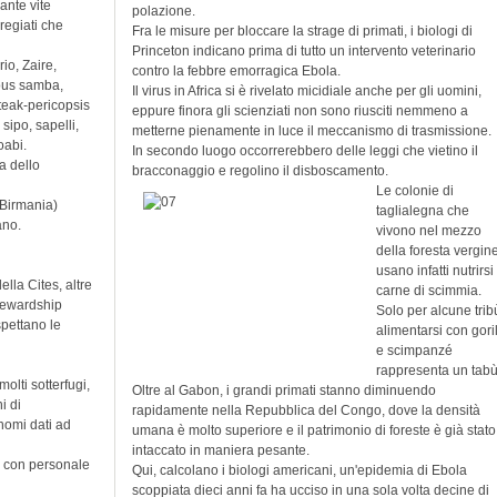
ante vite
polazione.
regiati che
Fra le misure per bloccare la strage di primati, i biologi di
Princeton indicano prima di tutto un intervento veterinario
io, Zaire,
contro la febbre emorragica Ebola.
yous samba,
Il virus in Africa si è rivelato micidiale anche per gli uomini,
teak-pericopsis
eppure finora gli scienziati non sono riusciti nemmeno a
sipo, sapelli,
metterne pienamente in luce il meccanismo di trasmissione.
oabi.
In secondo luogo occorrerebbero delle leggi che vietino il
a dello
bracconaggio e regolino il disboscamento.
Le colonie di
 Birmania)
taglialegna che
ano.
vivono nel mezzo
della foresta vergin
usano infatti nutrirsi
lla Cites, altre
carne di scimmia.
Stewardship
Solo per alcune trib
spettano le
alimentarsi con gori
e scimpanzé
rappresenta un tabù
olti sotterfugi,
Oltre al Gabon, i grandi primati stanno diminuendo
i di
rapidamente nella Repubblica del Congo, dove la densità
nomi dati ad
umana è molto superiore e il patrimonio di foreste è già stato
intaccato in maniera pesante.
iti con personale
Qui, calcolano i biologi americani, un'epidemia di Ebola
scoppiata dieci anni fa ha ucciso in una sola volta decine di