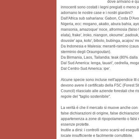
dove arrivano e qu
innocenti sono costati i legni pregiati o meno p
adornano le nostre case e i nostri giardini?
Dall'Africa sub sahariana: Gabon, Costa D'Avor
Nigeria, ecc: mogano, akatio, abura bahia, a
mansonia, amazoque' noce, afrormosia (falso 
elata), frake', iroko, niangon, okoume', padouk, 
doussie' apa, koto', bibolo, bubinga, acajou' m
Da Indonesia e Malesia: meranti-ramino (caus
sterminio degli Oraungoutan).
Da Birmania, Laos, Tailandia: teak (80% dalla
Dal Sud America: lenga, tauari', cedrella, mog
Dal Centro-Sud America: ipe'.
Alcune specie sono incluse nell'appendice III de
devono avere il certificato della FSC (Forest 
Council) rilasciato alle aziende forestali che ri
regole del "taglio sostenibile".
La verità è che il mercato si muove anche con m
false dichiarazioni di origine, false dichiarazion
appartenenza a zone di ripopolamento o falsi 
essenze protette.
Inutile a dirsi: i controlli sono scarsi ed esegu
locale insufficiente e facilmente corruttibile.