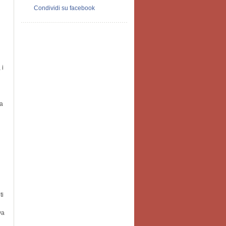
Condividi su facebook
 i
la
ti
va