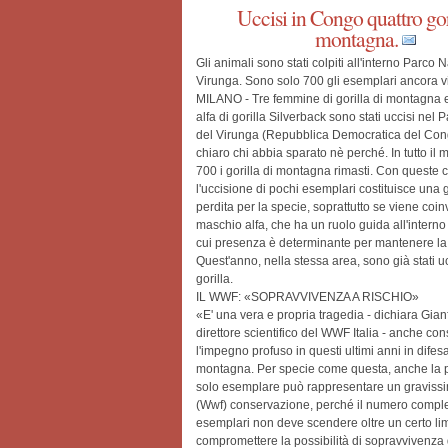
Uccisi in Congo quattro gor
montagna.
Gli animali sono stati colpiti all'interno Parco 
Virunga. Sono solo 700 gli esemplari ancora vi
MILANO - Tre femmine di gorilla di montagna
alfa di gorilla Silverback sono stati uccisi nel
del Virunga (Repubblica Democratica del Con
chiaro chi abbia sparato nè perché. In tutto il
700 i gorilla di montagna rimasti. Con queste c
l'uccisione di pochi esemplari costituisce una
perdita per la specie, soprattutto se viene coin
maschio alfa, che ha un ruolo guida all'interno
cui presenza è determinante per mantenere la 
Quest'anno, nella stessa area, sono già stati ucc
gorilla.
IL WWF: «SOPRAVVIVENZA A RISCHIO»
«E' una vera e propria tragedia - dichiara Gia
direttore scientifico del WWF Italia - anche co
l'impegno profuso in questi ultimi anni in difesa
montagna. Per specie come questa, anche la p
solo esemplare può rappresentare un graviss
(Wwf) conservazione, perché il numero comple
esemplari non deve scendere oltre un certo li
compromettere la possibilità di sopravvivenza 