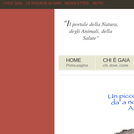
::
CHI E' GAIA
::
LE RISORSE DI GAIA
::
NEWSLETTER
::
AIUTO
"I
l portale della Natura,
degli Animali, della
Salute"
HOME
CHI È GAIA
Prima pagina
chi, dove, come