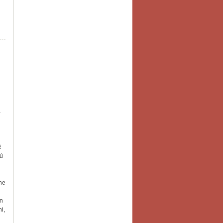
a
é
iù
ne
in
i,