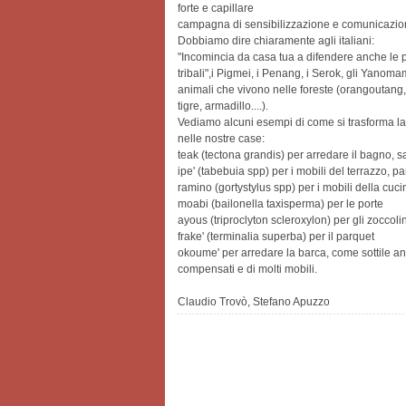
forte e capillare
campagna di sensibilizzazione e comunicazio
Dobbiamo dire chiaramente agli italiani:
"Incomincia da casa tua a difendere anche le 
tribali",i Pigmei, i Penang, i Serok, gli Yanomam
animali che vivono nelle foreste (orangoutang
tigre, armadillo....).
Vediamo alcuni esempi di come si trasforma la 
nelle nostre case:
teak (tectona grandis) per arredare il bagno, 
ipe' (tabebuia spp) per i mobili del terrazzo, pa
ramino (gortystylus spp) per i mobili della cuci
moabi (bailonella taxisperma) per le porte
ayous (triproclyton scleroxylon) per gli zoccolin
frake' (terminalia superba) per il parquet
okoume' per arredare la barca, come sottile a
compensati e di molti mobili.
Claudio Trovò, Stefano Apuzzo