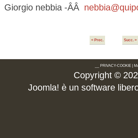
Giorgio nebbia -ÂÂ
nebbia@quipo
< Prec.
Succ. >
__
PRIVACY-COOKIE
|
M
Copyright © 2026 .
Joomla!
è un software libero