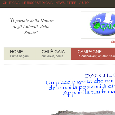
::
CHI E' GAIA
::
LE RISORSE DI GAIA
::
NEWSLETTER
::
AIUTO
"I
l portale della Natura,
degli Animali, della
Salute"
Gio
HOME
CHI È GAIA
CAMPAGNE
Prima pagina
chi, dove, come
Pubblicazioni, animali salu