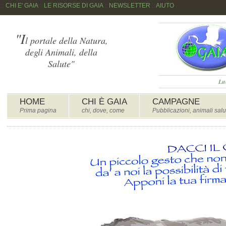
::
CHI E' GAIA
::
LE RISORSE DI GAIA
::
NEWSLETTER
::
AIUTO
"I
l portale della Natura,
degli Animali, della
Salute"
Lu
HOME
CHI È GAIA
CAMPAGNE
Prima pagina
chi, dove, come
Pubblicazioni, animali salu