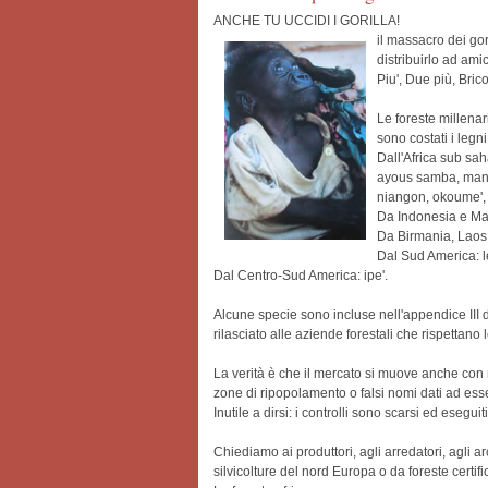
ANCHE TU UCCIDI I GORILLA!
il massacro dei gor
distribuirlo ad ami
Piu', Due più, Bric
Le foreste millenar
sono costati i legn
Dall'Africa sub sa
ayous samba, manso
niangon, okoume', p
Da Indonesia e Mal
Da Birmania, Laos,
Dal Sud America: l
Dal Centro-Sud America: ipe'.
Alcune specie sono incluse nell'appendice III d
rilasciato alle aziende forestali che rispettano l
La verità è che il mercato si muove anche con mo
zone di ripopolamento o falsi nomi dati ad ess
Inutile a dirsi: i controlli sono scarsi ed esegui
Chiediamo ai produttori, agli arredatori, agli arc
silvicolture del nord Europa o da foreste certif