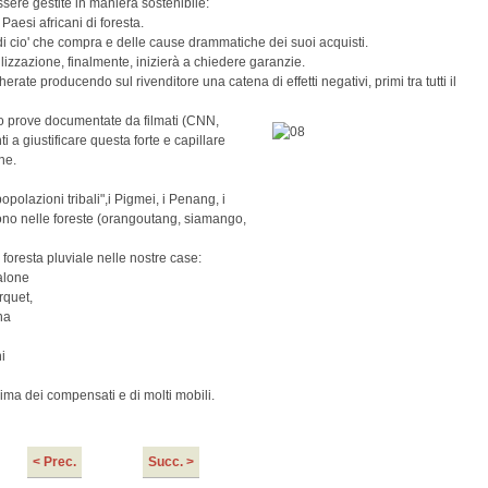
sere gestite in maniera sostenibile:
Paesi africani di foresta.
i cio' che compra e delle cause drammatiche dei suoi acquisti.
lizzazione, finalmente, inizierà a chiedere garanzie.
te producendo sul rivenditore una catena di effetti negativi, primi tra tutti il
o prove documentate da filmati (CNN,
ti a giustificare questa forte e capillare
ne.
polazioni tribali",i Pigmei, i Penang, i
vono nelle foreste (orangoutang, siamango,
foresta pluviale nelle nostre case:
salone
rquet,
na
i
ima dei compensati e di molti mobili.
< Prec.
Succ. >