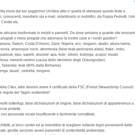
illa inizia dal tuo soggiorno! Un'idea utile e' quella di stampare questo testo e
ci, conoscenti, mandarlo via e-mail, volantinarlo in mobilifici, da Foppa Pedretti, Un
o Center etc.
ie africane trasformate in mobili e pannelli. Da dove arrivano e quante vite innocent
i pregiati o meno pregiati che adornano le nostre case e i nostri giardini?
hariana: Gabon, Costa D'Avorio, Zaire, Nigeria, ecc: mogano, akatio, abura bahia,
nia, amazoque' noce, afrormosia (falso teak-pericopsis elata), frake', iroko,
adouk, sipo, sapelli, doussie' apa, koto', bibolo, bubinga, acajou' moabi.
esia: meranti-ramino (causa dello sterminio degli Oraungoutan).
 Tailandia: teak (80% dalla Birmania)
enga, tauari', cedrella, mogano.
ella Cites, altre devono avere il certificato della FSC (Forest Stewardship Council)
e regole del "taglio sostenibile".
lti sotterfugi, false dichiarazioni di origine, false dichiarazioni di appartenenza a
enze protette.
ti con personale locale insufficiente e facilmente corruttibile.
hitetti, ai brico center ed ai rivenditori di scegliere soltanto legni provenienti dalle
icate, gestite secondo severi parametri di sostenibilità ambientale.