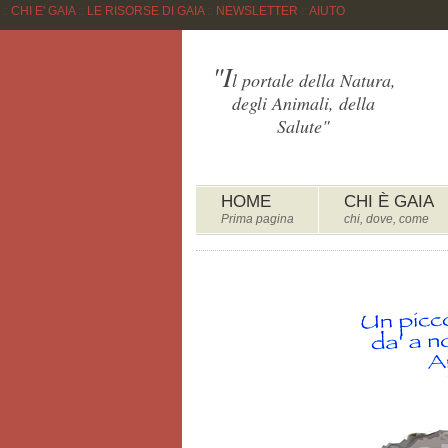
::
CHI E' GAIA
::
LE RISORSE DI GAIA
::
NEWSLETTER
::
AIUTO
"I
l portale della Natura,
degli Animali, della
Salute"
HOME
CHI È GAIA
Prima pagina
chi, dove, come