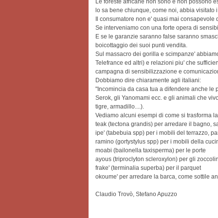
Le foreste africane non sono e non possono es
lo sa bene chiunque, come noi, abbia visitato i 
Il consumatore non e' quasi mai consapevole d
Se interveniamo con una forte opera di sensibi
E se le garanzie saranno false saranno smaschera
boicottaggio dei suoi punti vendita.
Sul massacro dei gorilla e scimpanze' abbiam
Telefrance ed altri) e relazioni piu' che sufficien
campagna di sensibilizzazione e comunicazio
Dobbiamo dire chiaramente agli italiani:
"Incomincia da casa tua a difendere anche le po
Serok, gli Yanomami ecc. e gli animali che vi
tigre, armadillo....).
Vediamo alcuni esempi di come si trasforma la 
teak (tectona grandis) per arredare il bagno, 
ipe' (tabebuia spp) per i mobili del terrazzo, pa
ramino (gortystylus spp) per i mobili della cuci
moabi (bailonella taxisperma) per le porte
ayous (triproclyton scleroxylon) per gli zoccolin
frake' (terminalia superba) per il parquet
okoume' per arredare la barca, come sottile an
Claudio Trovò, Stefano Apuzzo