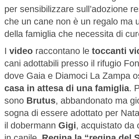
per sensibilizzare sull’adozione r
che un cane non è un regalo ma
della famiglia che necessita di cur
I
video
raccontano le
toccanti v
cani adottabili presso il rifugio Fo
dove Gaia e Diamoci La Zampa osp
casa in attesa di una famiglia
. 
sono
Brutus
, abbandonato ma gi
sogna di essere adottato per Nat
il dobermann
Gigi
, acquistato da 
in canile,
Regina la “regina del