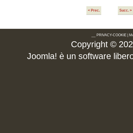
< Prec.
Succ. >
__
PRIVACY-COOKIE
|
M
Copyright © 2026 .
Joomla!
è un software libero