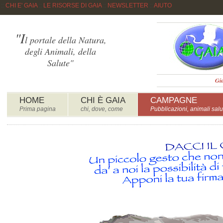
::
CHI E' GAIA
::
LE RISORSE DI GAIA
::
NEWSLETTER
::
AIUTO
"I
l portale della Natura,
degli Animali, della
Salute"
Gio
HOME
CHI È GAIA
CAMPAGNE
Prima pagina
chi, dove, come
Pubblicazioni, animali salu