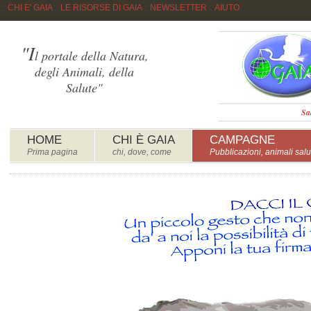
::
CHI E' GAIA
::
LE RISORSE DI GAIA
::
NEWSLETTER
::
AIUTO
"I
l portale della Natura,
degli Animali, della
Salute"
Sa
HOME
CHI È GAIA
CAMPAGNE
Prima pagina
chi, dove, come
Pubblicazioni, animali salu