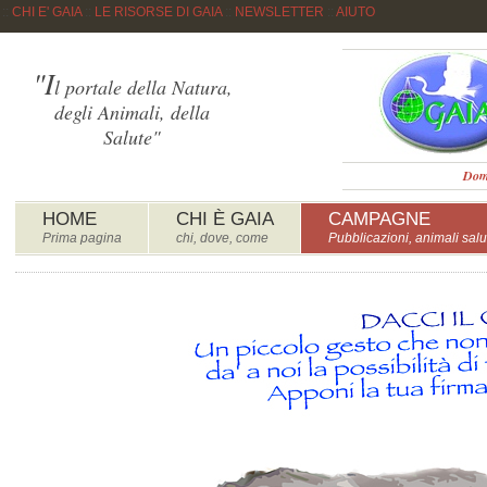
::
CHI E' GAIA
::
LE RISORSE DI GAIA
::
NEWSLETTER
::
AIUTO
"I
l portale della Natura,
degli Animali, della
Salute"
Dome
HOME
CHI È GAIA
CAMPAGNE
Prima pagina
chi, dove, come
Pubblicazioni, animali salu