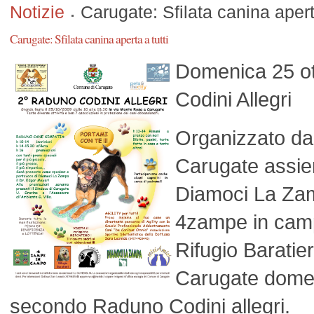
Notizie
Carugate: Sfilata canina aperta
Carugate: Sfilata canina aperta a tutti
Domenica 25 ot
Codini Allegri
Organizzato da
Carugate assie
Diamoci La Za
4zampe in camp
Rifugio Baratier
Carugate domen
secondo Raduno Codini allegri.