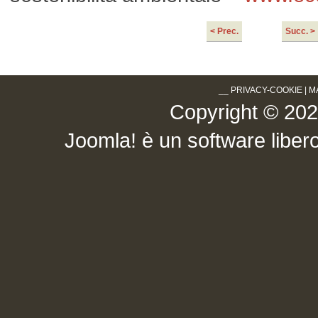
< Prec.
Succ. >
__
PRIVACY-COOKIE
|
M
Copyright © 2026 .
Joomla!
è un software libero