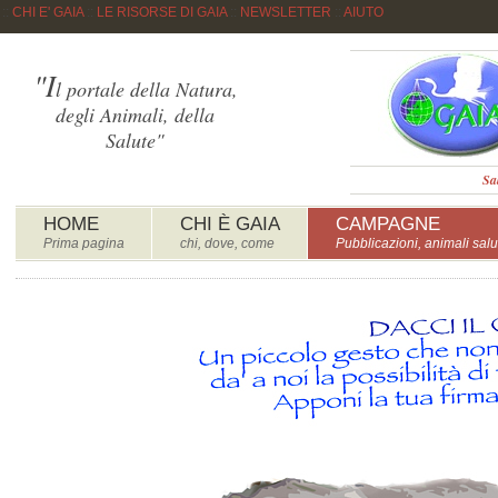
::
CHI E' GAIA
::
LE RISORSE DI GAIA
::
NEWSLETTER
::
AIUTO
"I
l portale della Natura,
degli Animali, della
Salute"
Sa
HOME
CHI È GAIA
CAMPAGNE
Prima pagina
chi, dove, come
Pubblicazioni, animali salu