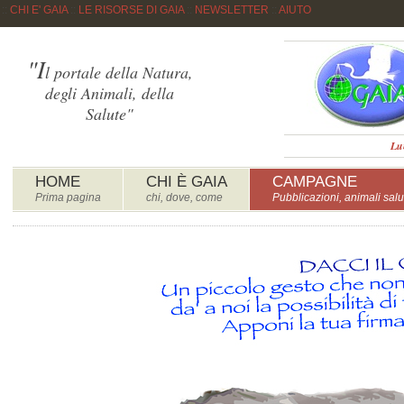
::
CHI E' GAIA
::
LE RISORSE DI GAIA
::
NEWSLETTER
::
AIUTO
"I
l portale della Natura,
degli Animali, della
Salute"
Lu
HOME
CHI È GAIA
CAMPAGNE
Prima pagina
chi, dove, come
Pubblicazioni, animali salu