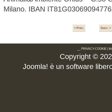
Milano. IBAN IT81G0306909477
< Prec.
Succ. >
__
PRIVACY-COOKIE
|
M
Copyright © 2026 .
Joomla!
è un software libero