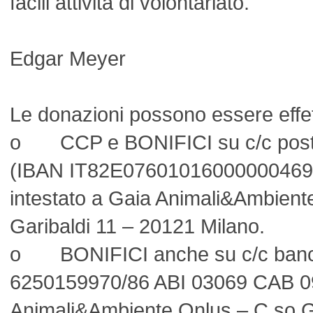
facili attività di volontariato.
Edgar Meyer
Le donazioni possono essere effet
o CCP e BONIFICI su c/c post
(IBAN IT82E07601016000000469405
intestato a Gaia Animali&Ambient
Garibaldi 11 – 20121 Milano.
o BONIFICI anche su c/c ban
6250159970/86 ABI 03069 CAB 09
Animali&Ambiente Onlus – C.so G