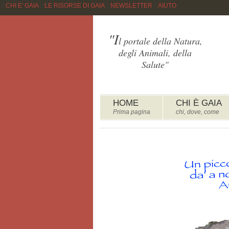
::
CHI E' GAIA
::
LE RISORSE DI GAIA
::
NEWSLETTER
::
AIUTO
"I
l portale della Natura,
degli Animali, della
Salute"
HOME
CHI È GAIA
Prima pagina
chi, dove, come