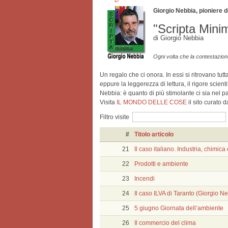
Giorgio Nebbia, pioniere de
"Scripta Mini
di Giorgio Nebbia
Ogni volta che la contestazione
Un regalo che ci onora. In essi si ritrovano tut
eppure la leggerezza di lettura, il rigore scien
Nebbia: è quanto di più stimolante ci sia nel 
Visita
IL MONDO DELLE COSE
il sito curato 
Filtro visite
#
Titolo articolo
21
Il caso italiano. Industria, chimic
22
Prodotti e ambiente
23
Incendi
24
Il caso ILVA di Taranto (Giorgio N
25
5 giugno Giornata dell’ambiente
26
Il commercio del clima