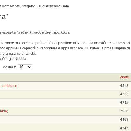
ll’ambiente, “regala” i suoi articoli a Gaia
ma"
 ecologica ha vinto, il mondo è diventato migliore.
ta la verve ma anche la profondità del pensiero di Nebbia, la densità delle riflessioni
tifico eppure la capacità di raccontare e appassionare. Gustatevi la prosa limpida di
panorama ambientalista.
da Giorgio Nebbia
Mostra #
Visite
a e ambiente
4518
4233
4245
ebbia)
7918
4463
4242