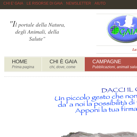
::
CHI E' GAIA
::
LE RISORSE DI GAIA
::
NEWSLETTER
::
AIUTO
"I
l portale della Natura,
degli Animali, della
Salute"
Lu
HOME
CHI È GAIA
CAMPAGNE
Prima pagina
chi, dove, come
Pubblicazioni, animali salu