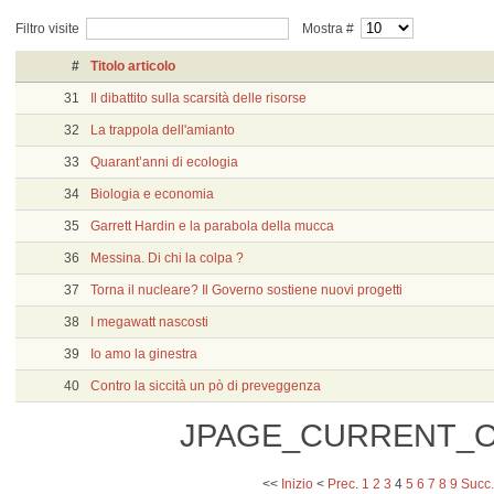
Filtro visite
Mostra #
#
Titolo articolo
31
Il dibattito sulla scarsità delle risorse
32
La trappola dell'amianto
33
Quarant’anni di ecologia
34
Biologia e economia
35
Garrett Hardin e la parabola della mucca
36
Messina. Di chi la colpa ?
37
Torna il nucleare? Il Governo sostiene nuovi progetti
38
I megawatt nascosti
39
Io amo la ginestra
40
Contro la siccità un pò di preveggenza
JPAGE_CURRENT_O
<<
Inizio
<
Prec.
1
2
3
4
5
6
7
8
9
Succ.