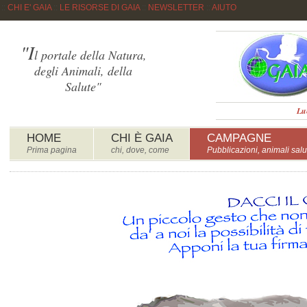
::
CHI E' GAIA
::
LE RISORSE DI GAIA
::
NEWSLETTER
::
AIUTO
"I
l portale della Natura,
degli Animali, della
Salute"
Lu
HOME
CHI È GAIA
CAMPAGNE
Prima pagina
chi, dove, come
Pubblicazioni, animali salu