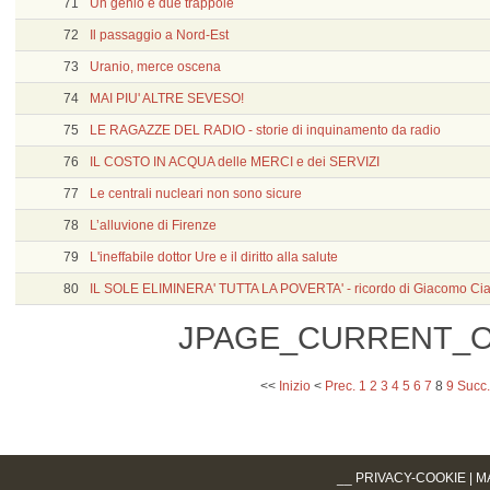
71
Un genio e due trappole
72
Il passaggio a Nord-Est
73
Uranio, merce oscena
74
MAI PIU' ALTRE SEVESO!
75
LE RAGAZZE DEL RADIO - storie di inquinamento da radio
76
IL COSTO IN ACQUA delle MERCI e dei SERVIZI
77
Le centrali nucleari non sono sicure
78
L’alluvione di Firenze
79
L'ineffabile dottor Ure e il diritto alla salute
80
IL SOLE ELIMINERA' TUTTA LA POVERTA' - ricordo di Giacomo Ci
JPAGE_CURRENT_O
<<
Inizio
<
Prec.
1
2
3
4
5
6
7
8
9
Succ.
__
PRIVACY-COOKIE
|
M