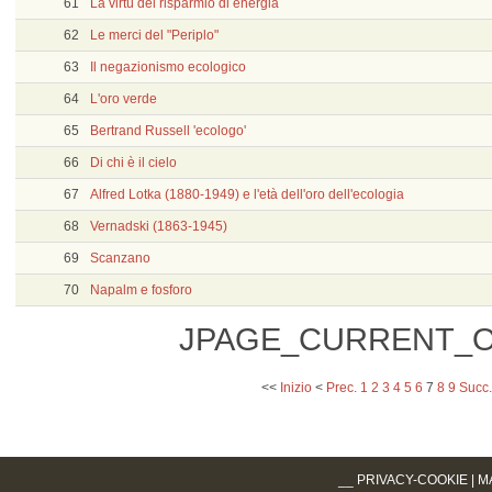
61
La virtù del risparmio di energia
62
Le merci del "Periplo"
63
Il negazionismo ecologico
64
L'oro verde
65
Bertrand Russell 'ecologo'
66
Di chi è il cielo
67
Alfred Lotka (1880-1949) e l'età dell'oro dell'ecologia
68
Vernadski (1863-1945)
69
Scanzano
70
Napalm e fosforo
JPAGE_CURRENT_O
<<
Inizio
<
Prec.
1
2
3
4
5
6
7
8
9
Succ.
__
PRIVACY-COOKIE
|
M