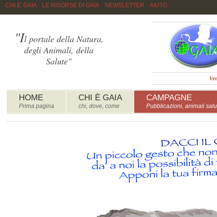
::
CHI E' GAIA
::
LE RISORSE DI GAIA
::
NEWSLETTER
::
AIUTO
"I
l portale della Natura,
degli Animali, della
Salute"
Ven
HOME
CHI È GAIA
CAMPAGNE
Prima pagina
chi, dove, come
Pubblicazioni, animali salu