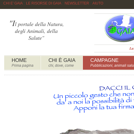
::
CHI E' GAIA
::
LE RISORSE DI GAIA
::
NEWSLETTER
::
AIUTO
"I
l portale della Natura,
degli Animali, della
Salute"
Lu
HOME
CHI È GAIA
CAMPAGNE
Prima pagina
chi, dove, come
Pubblicazioni, animali salu