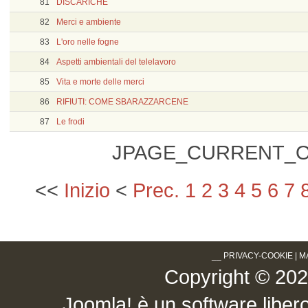
81
DISCARICHE
82
Merci e ambiente
83
L'oro nelle fogne
84
Aspetti ambientali del telelavoro
85
Vita e morte delle merci
86
RIFIUTI: COME SBARAZZARCENE
87
Le frodi
JPAGE_CURRENT_O
<<
Inizio
<
Prec.
1
2
3
4
5
6
7
__
PRIVACY-COOKIE
|
M
Copyright © 2026 .
Joomla!
è un software libero